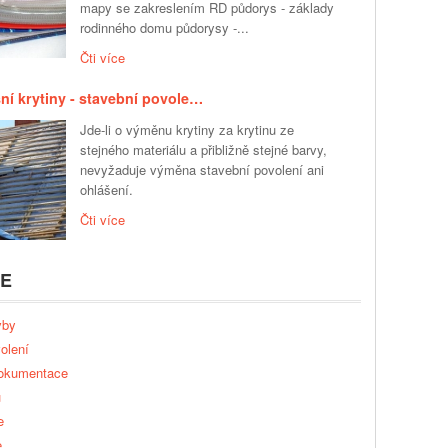
mapy se zakreslením RD půdorys - základy
rodinného domu půdorysy -...
Čti více
ní krytiny - stavební povole…
Jde-li o výměnu krytiny za krytinu ze
stejného materiálu a přibližně stejné barvy,
nevyžaduje výměna stavební povolení ani
ohlášení.
Čti více
IE
vby
olení
dokumentace
u
e
e