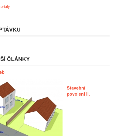
eriály
PTÁVKU
ŠÍ ČLÁNKY
eb
Stavební
povolení II.