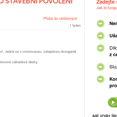
 STAVEBNÍ POVOLENÍ
Zadejte
Jak to fung
Přidat do oblíbených
Ne
1 týden
Uše
Dík
ení. Jedná se o montovanou, zateplenou dvougaráž
z c
etonové základové desky.
Slu
Kom
pro
NEJOBLÍB