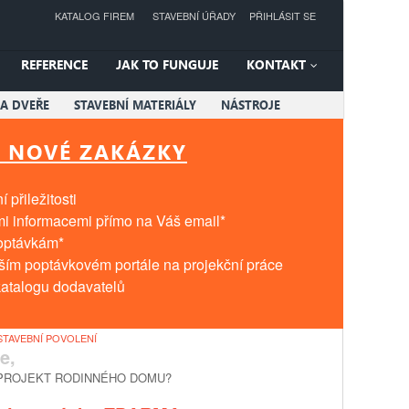
KATALOG FIREM
STAVEBNÍ ÚŘADY
PŘIHLÁSIT SE
REFERENCE
JAK TO FUNGUJE
KONTAKT
A DVEŘE
STAVEBNÍ MATERIÁLY
NÁSTROJE
T NOVÉ ZAKÁZKY
 přiležitosti
mi informacemi přímo na Váš email*
poptávkám*
tším poptávkovém portále na projekční práce
atalogu dodavatelů
TAVEBNÍ POVOLENÍ
e,
PROJEKT RODINNÉHO DOMU?