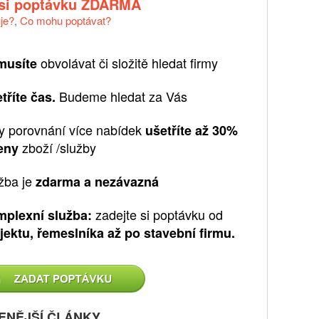
 si poptávku ZDARMA
uje?
,
Co mohu poptávat?
obvolávat či složitě hledat firmy
musíte
Budeme hledat za Vás
tříte čas.
y porovnání více nabídek
ušetříte až 30%
zboží /služby
eny
žba je
zdarma a nezávazná
zadejte si poptávku od
plexní služba:
jektu, řemeslníka až po stavební firmu.
ENĚJŠÍ ČLÁNKY