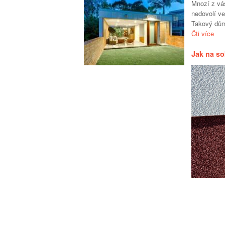
Mnozí z vá
nedovolí v
Takový dům
Čti více
Jak na so