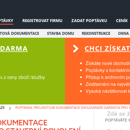
PTÁVKY
REGISTROVAT FIRMU
ZADAT POPTÁVKU
CENÍK
KTOVÁ DOKUMENTACE
STAVBA DOMU
REKONSTRUKCE
OKNA 
 ZDARMA
CHCI ZÍSKA
Získáte nové obchodní
Poptávky s kontaktní
% z ceny zboží /služby
Přístup k archivním 
Zviditelnění na nejvě
Vysoká návštěvnost k
ÁŽE
POPTÁVKA: PROJEKTOVÁ DOKUMENTACE DVOUGARÁŽE GARDEON PRO S
Zdá se ž
POPTÁVÁTE 
OKUMENTACE