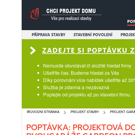
PO
PŘÍPRAVA STAVBY
STAVEBNÍ POVOLENÍ
PROJE
ZADEJTE SI POPTÁVKU
Nemusíte obvolávat či složitě hledat firmy
Ušetříte čas. Budeme hledat za Vás
Díky porovnání více nabídek ušetříte až 30
Služba je zdarma a nezávazná
Poptejte od projektu až po stavební firmu.
ÚVODNÍ STRÁNKA
PROJEKT STAVBY
PROJEKT GAR
POPTÁVKA: PROJEKTOVÁ D