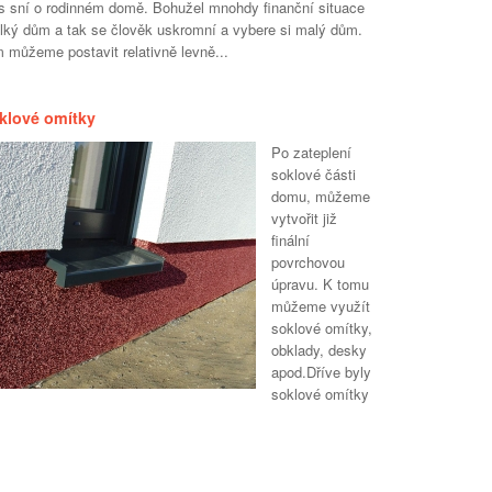
s sní o rodinném domě. Bohužel mnohdy finanční situace
elký dům a tak se člověk uskromní a vybere si malý dům.
 můžeme postavit relativně levně...
klové omítky
Po zateplení
soklové části
domu, můžeme
vytvořit již
finální
povrchovou
úpravu. K tomu
můžeme využít
soklové omítky,
obklady, desky
apod.Dříve byly
soklové omítky