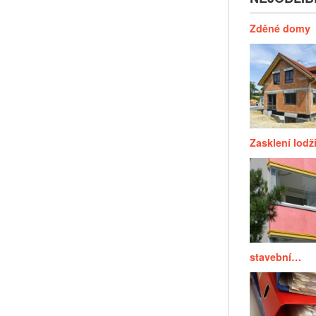
Zděné domy
Zasklení lodž
stavební…