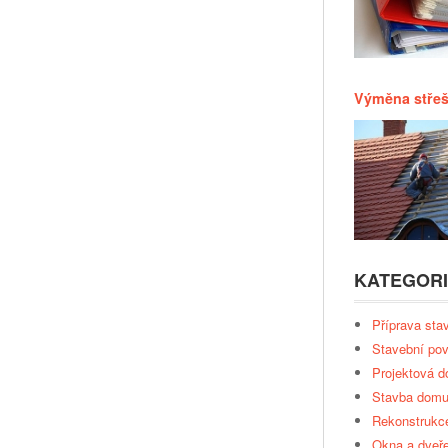
Výměna střeš
KATEGOR
Příprava sta
Stavební pov
Projektová 
Stavba dom
Rekonstrukc
Okna a dveř