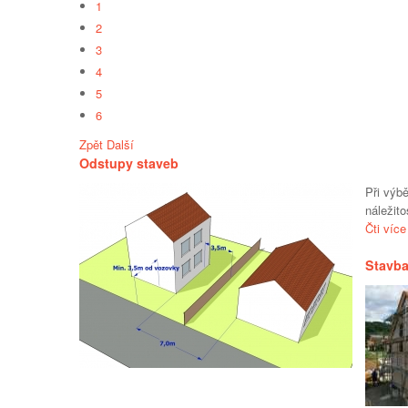
1
2
3
4
5
6
Zpět
Další
Odstupy staveb
Při výb
náležit
Čti více
Stavb