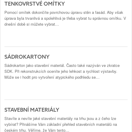
TENKOVRSTVÉ OMÍTKY
Pomocí omítek dokončíte povrchovou úpravu stěn a fasád. Aby však
úprava byla trvanlivá a spolehlivá je třeba vybrat tu správnou omítku. V
dnešní době si můžete vybrat…
SÁDROKARTONY
Sádrokarton jako stavební materiál. Často také nazýván ve zkratce
SDK. Při rekonstrukcích oceníte jeho lehkost a rychlost výstavby.
Může se i hodit pro vytvoření atypického podhledu se…
STAVEBNÍ MATERIÁLY
Stavíte a nevíte jaké stavební materiály na trhu jsou a z čeho lze
vybírat? Přinášíme Vám základní přehled stavebních materiálů na
českém trhu. Věříme, že Vám tento…