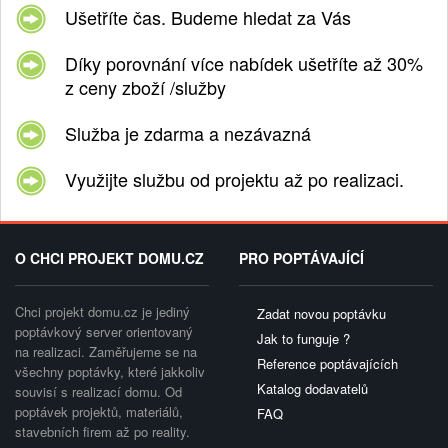
Ušetříte čas. Budeme hledat za Vás
Díky porovnání více nabídek ušetříte až 30%
z ceny zboží /služby
Služba je zdarma a nezávazná
Využijte službu od projektu až po realizaci.
O CHCI PROJEKT DOMU.CZ
PRO POPTÁVAJÍCÍ
Chci projekt domu.cz je jediný
Zadat novou poptávku
poptávkový server orientovaný
Jak to funguje ?
na realizaci. Zaměřujeme se na
Reference poptávajících
všechny poptávky, které jakkoliv
Katalog dodavatelů
souvisí s realizací domu. Od
poptávek projektů, materiálů,
FAQ
stavebních firem až po reality.