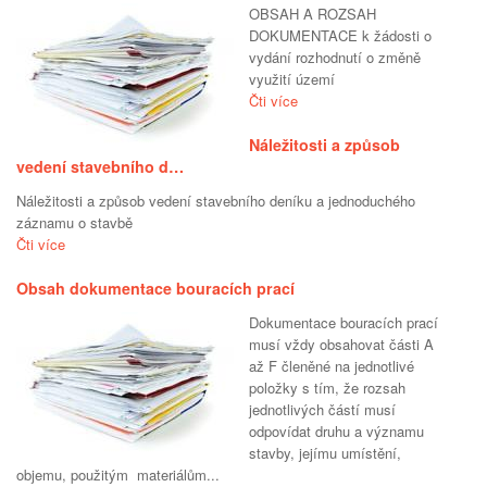
OBSAH A ROZSAH
DOKUMENTACE k žádosti o
vydání rozhodnutí o změně
využití území
Čti více
Náležitosti a způsob
vedení stavebního d…
Náležitosti a způsob vedení stavebního deníku a jednoduchého
záznamu o stavbě
Čti více
Obsah dokumentace bouracích prací
Dokumentace bouracích prací
musí vždy obsahovat části A
až F členěné na jednotlivé
položky s tím, že rozsah
jednotlivých částí musí
odpovídat druhu a významu
stavby, jejímu umístění,
objemu, použitým materiálům...