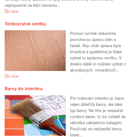
nepropustné na bázi cementu...
Čti více
Tenkovrstvé omítky
Pomocí omítek dokončíte
povrchovou úpravu stěn a
fasád. Aby však úprava byla
trvanlivá a spolehlivá je třeba
vybrat tu správnou omítku. V
dnešní době si můžete vybrat z
akrylátových, minerálních...
Čti více
Barvy do interiéru
Pro malování interiéru je často
nejen důležítá barva, ale také
typ barvy. Na trhu je nespočet
výrobců barev, ty lze zařadit do
několika základních kategorií.
Používají se nejčastěji barvy,
které...