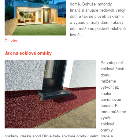
domě. Bohužel mnohdy
finanční situace nedovolí velký
dům a tak se člověk uskromní
a vybere si malý dům. Takový
dům můžeme postavit relativně
levně...
Čti více
Jak na soklové omítky
Po zateplení
soklové části
domu,
můžeme
vytvořit již
finální
povrchovou
úpravu. K
tomu můžeme
využít
soklové
omítky,
obklady, desky apod.Dříve byly soklové omítky velmi tvrdé a