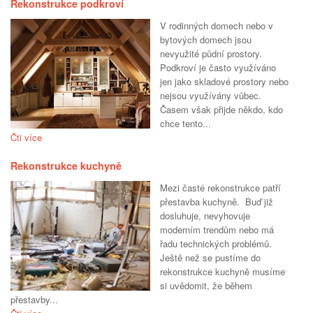
Rekonstrukce podkroví
V rodinných domech nebo v
bytových domech jsou
nevyužité půdní prostory.
Podkroví je často využíváno
jen jako skladové prostory nebo
nejsou využívány vůbec.
Časem však přijde někdo, kdo
chce tento...
Čti více
Rekonstrukce kuchyně
Mezi časté rekonstrukce patří
přestavba kuchyně. Buď již
dosluhuje, nevyhovuje
moderním trendům nebo má
řadu technických problémů.
Ještě než se pustíme do
rekonstrukce kuchyně musíme
si uvědomit, že během
přestavby...