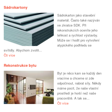
Sádrokartony
Sádrokarton jako stavební
materiál. Často také nazýván
ve zkratce SDK. Při
rekonstrukcích oceníte jeho
lehkost a rychlost výstavby.
Může se i hodit pro vytvoření
atypického podhledu se
svítidly. Abychom zvolili...
Čti více
Rekonstrukce bytu
Byt je něco kam se každý den
vracíme a chceme si zde
odpočinout, nabrat síly. Někdy
máme pocit, že naše vlastní
prostředí je horší než naše
pracoviště. A tak se...
Čti více