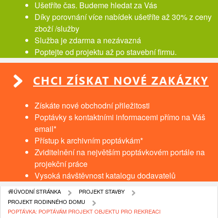
Ušetříte čas. Budeme hledat za Vás
Díky porovnání více nabídek ušetříte až 30% z ceny
zboží /služby
Služba je zdarma a nezávazná
Poptejte od projektu až po stavební firmu.
CHCI ZÍSKAT NOVÉ ZAKÁZKY
Získáte nové obchodní přiležitosti
Poptávky s kontaktními informacemi přímo na Váš
email*
Přístup k archivním poptávkám*
Zviditelnění na největším poptávkovém portále na
projekční práce
Vysoká návštěvnost katalogu dodavatelů
ÚVODNÍ STRÁNKA
PROJEKT STAVBY
PROJEKT RODINNÉHO DOMU
POPTÁVKA: POPTÁVÁM PROJEKT OBJEKTU PRO REKREACI