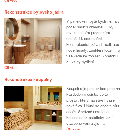
Čti více
Rekonstrukce bytového jádra
V panelovém bytě bydlí nemalý
počet našich obyvatel. Díky
revitalizačním programům
dochází k odstranění
konstrukčních závad, realizace
nové fasády, zasklení lodžií. To
vše vede ke zvýšení komfortu
a kvality bydlení...
Čti více
Rekonstrukce koupelny
Koupelna je prostor kde probíhá
každodenní očista. Je to
prostor, který navštíví i vaše
návštěva. Určitě se chcete cítit
dobře. Správně navržená
koupelna jak esteticky tak i
stavebně vám zajistí...
Čti více