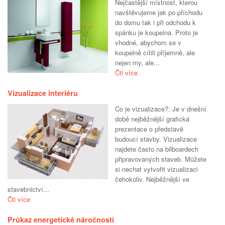
Nejčastější místnost, kterou
navštěvujeme jak po příchodu
do domu tak i při odchodu k
spánku je koupelna. Proto je
vhodné, abychom se v
koupelně cítili příjemně, ale
nejen my, ale...
Čti více
Vizualizace interiéru
Co je vizualizace?: Je v dnešní
době nejběžnější grafická
prezentace o představě
budoucí stavby. Vizualizace
najdete často na bilboardech
připravovaných staveb. Můžete
si nechat vytvořit vizualizaci
čehokoliv. Nejběžnější ve
stavebnictví...
Čti více
Průkaz energetické náročnosti