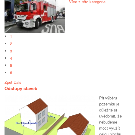
Více z této kategorie
1
2
3
4
5
6
Zpět
Další
Odstupy staveb
Při výběru
pozemku je
důležité si
uvědomit, že
nebudeme
moct využít
celou plochu