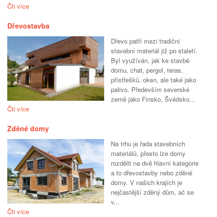
Čti více
Dřevostavba
Dřevo patří mezi tradiční
stavební materiál již po staletí.
Byl využíván, jak ke stavbě
domu, chat, pergol, teras,
přístřešků, oken, ale také jako
palivo. Především severské
země jako Finsko, Švédsko...
Čti více
Zděné domy
Na trhu je řada stavebních
materiálů, přesto lze domy
rozdělit na dvě hlavní kategorie
a to dřevostavby nebo zděné
domy. V našich krajích je
nejčastější zděný dům, ač se
v...
Čti více