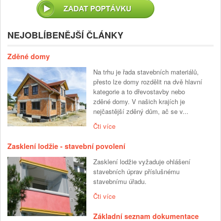
NEJOBLÍBENĚJŠÍ ČLÁNKY
Zděné domy
Na trhu je řada stavebních materiálů,
přesto lze domy rozdělit na dvě hlavní
kategorie a to dřevostavby nebo
zděné domy. V našich krajích je
nejčastější zděný dům, ač se v...
Čti více
Zasklení lodžie - stavební povolení
Zasklení lodžie vyžaduje ohlášení
stavebních úprav příslušnému
stavebnímu úřadu.
Čti více
Základní seznam dokumentace