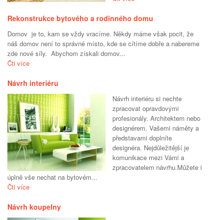
Rekonstrukce bytového a rodinného domu
Domov je to, kam se vždy vracíme. Někdy máme však pocit, že
náš domov není to správné místo, kde se cítíme dobře a nabereme
zde nové síly. Abychom získali domov...
Čti více
Návrh interiéru
Návrh interiéru si nechte
zpracovat opravdovými
profesionály. Architektem nebo
designérem. Vašemi náměty a
představami doplníte
designéra. Nejdůležitější je
komunikace mezi Vámi a
zpracovatelem návrhu.Můžete i
úplně vše nechat na bytovém...
Čti více
Návrh koupelny