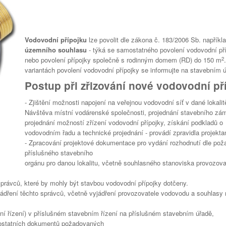
Vodovodní přípojku
lze povolit dle zákona č. 183/2006 Sb. napřík
územního souhlasu
- týká se samostatného povolení vodovodní př
2
nebo povolení přípojky společně s rodinným domem (RD) do 150 m
variantách povolení vodovodní přípojky se informujte na stavebním 
Postup při zřizování nové vodovodní př
- Zjištění možnosti napojení na veřejnou vodovodní síť v dané lokalitě
Návštěva místní vodárenské společnosti, projednání stavebního zá
projednání možností zřízení vodovodní přípojky, získání podkladů o
vodovodním řadu a technické projednání - provádí zpravidla projekta
- Zpracování projektové dokumentace pro vydání rozhodnutí dle po
příslušného stavebního
orgánu pro danou lokalitu, včetně souhlasného stanoviska provozova
 správců, které by mohly být stavbou vodovodní přípojky dotčeny.
dření těchto správců, včetně vyjádření provozovatele vodovodu a souhlasy 
ní řízení) v příslušném stavebním řízení na příslušném stavebním úřadě,
a ostatních dokumentů požadovaných