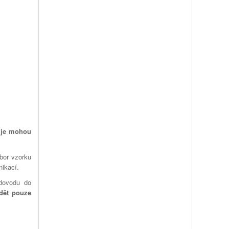
o
je mohou
zbor vzorku
ikací.
odovodu do
dět pouze