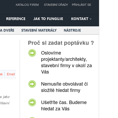
KATALOG FIREM
STAVEBNÍ ÚŘADY
PŘIHLÁSIT SE
REFERENCE
JAK TO FUNGUJE
KONTAKT
A DVEŘE
STAVEBNÍ MATERIÁLY
NÁSTROJE
Proč si zadat poptávku ?
Oslovíme
projektanty/architekty,
stavební firmy v okolí za
Vás
sk
Email
Nemusíte obvolávat či
složitě hledat firmy
a jako
Ušetříte čas. Budeme
hlavní
hledat za Vás