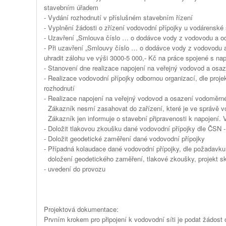
stavebním úřadem
- Vydání rozhodnutí v příslušném stavebním řízení
- Vyplnění žádosti o zřízení vodovodní přípojky u vodárenské 
- Uzavření „Smlouva číslo … o dodávce vody z vodovodu a od
- Při uzavření „Smlouvy číslo … o dodávce vody z vodovodu 
uhradit zálohu ve výši 3000-5 000,- Kč na práce spojené s na
- Stanovení dne realizace napojení na veřejný vodovod a os
- Realizace vodovodní přípojky odbornou organizací, dle pro
rozhodnutí
- Realizace napojení na veřejný vodovod a osazení vodoměrn
Zákazník nesmí zasahovat do zařízení, které je ve správě v
Zákazník jen informuje o stavební připravenosti k napojení.
- Doložit tlakovou zkoušku dané vodovodní přípojky dle ČSN 
- Doložit geodetické zaměření dané vodovodní přípojky
- Případná kolaudace dané vodovodní přípojky, dle požadavku 
doložení geodetického zaměření, tlakové zkoušky, projekt s
- uvedení do provozu
Projektová dokumentace:
Prvním krokem pro připojení k vodovodní síti je podat žádos