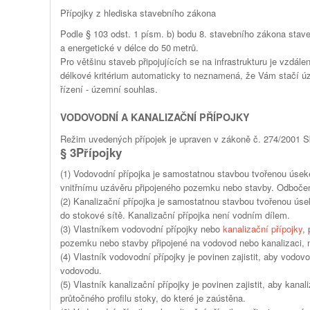
Přípojky z hlediska stavebního zákona
Podle § 103 odst. 1 písm. b) bodu 8. stavebního zákona stave
a energetické v délce do 50 metrů.
Pro většinu staveb připojujících se na infrastrukturu je vzdá
délkové kritérium automaticky to neznamená, že Vám stačí úze
řízení - územní souhlas.
VODOVODNÍ A KANALIZAČNÍ PŘÍPOJKY
Režim uvedených přípojek je upraven v zákoně č. 274/2001 S
§ 3Přípojky
(1) Vodovodní přípojka je samostatnou stavbou tvořenou úsek
vnitřnímu uzávěru připojeného pozemku nebo stavby. Odbočen
(2) Kanalizační přípojka je samostatnou stavbou tvořenou ús
do stokové sítě. Kanalizační přípojka není vodním dílem.
(3) Vlastníkem vodovodní přípojky nebo
kanalizační přípojky
,
pozemku nebo stavby připojené na vodovod nebo kanalizaci, n
(4) Vlastník vodovodní přípojky je povinen zajistit, aby vodo
vodovodu.
(5) Vlastník kanalizační přípojky je povinen zajistit, aby kan
průtočného profilu stoky, do které je zaústěna.