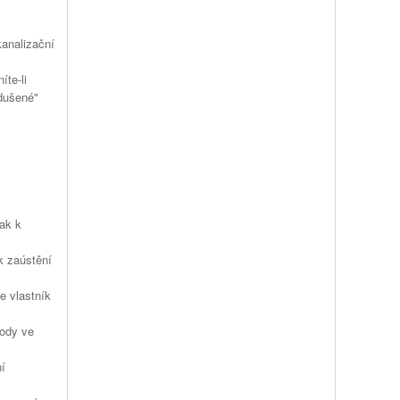
kanalizační
íte-li
odušené"
ak k
k zaústění
e vlastník
vody ve
ní