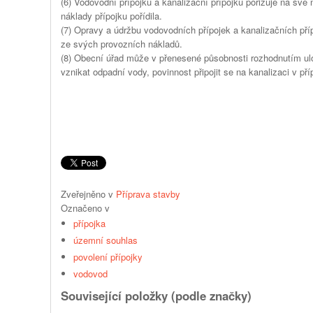
(6) Vodovodní přípojku a kanalizační přípojku pořizuje na své 
náklady přípojku pořídila.
(7) Opravy a údržbu vodovodních přípojek a kanalizačních příp
ze svých provozních nákladů.
(8) Obecní úřad může v přenesené působnosti rozhodnutím ul
vznikat odpadní vody, povinnost připojit se na kanalizaci v př
Zveřejněno v
Příprava stavby
Označeno v
přípojka
územní souhlas
povolení přípojky
vodovod
Související položky (podle značky)