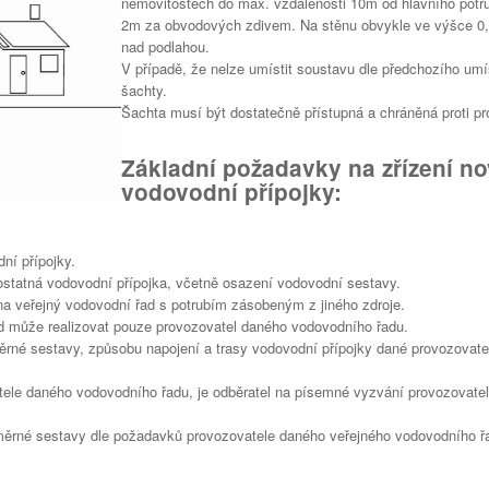
nemovitostech do max. vzdálenosti 10m od hlavního potr
2m za obvodových zdivem. Na stěnu obvykle ve výšce 0,
nad podlahou.
V případě, že nelze umístit soustavu dle předchozího umí
šachty.
Šachta musí být dostatečně přístupná a chráněná proti pr
Základní požadavky na zřízení n
vodovodní přípojky:
ní přípojky.
statná vodovodní přípojka, včetně osazení vodovodní sestavy.
na veřejný vodovodní řad s potrubím zásobeným z jiného zdroje.
ad může realizovat pouze provozovatel daného vodovodního řadu.
ěrné sestavy, způsobu napojení a trasy vodovodní přípojky dané provozovat
le daného vodovodního řadu, je odběratel na písemné vyzvání provozovatel
měrné sestavy dle požadavků provozovatele daného veřejného vodovodního ř