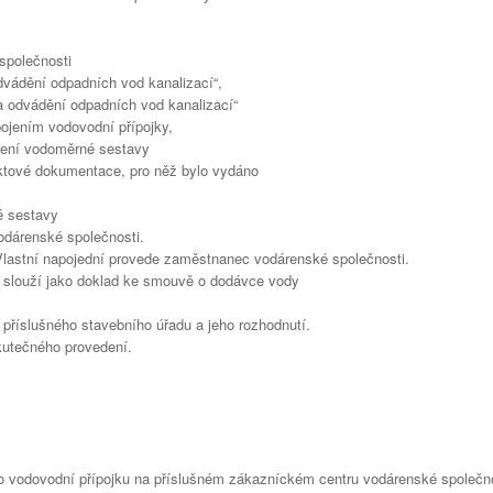
společnosti
vádění odpadních vod kanalizací“,
a odvádění odpadních vod kanalizací“
pojením vodovodní přípojky,
azení vodoměrné sestavy
jektové dokumentace, pro něž bylo vydáno
é sestavy
odárenské společnosti.
 Vlastní napojední provede zaměstnanec vodárenské společnosti.
- slouží jako doklad ke smouvě o dodávce vody
příslušného stavebního úřadu a jeho rozhodnutí.
kutečného provedení.
t o vodovodní přípojku na příslušném zákazníckém centru vodárenské společno