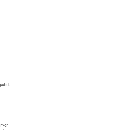
potrubí.
ených