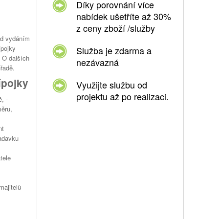
Díky porovnání více
nabídek ušetříte až 30%
z ceny zboží /služby
lad vydáním
ípojky
Služba je zdarma a
. O dalších
nezávazná
úřadě.
ípojky
Využijte službu od
projektu až po realizaci.
, -
měru,
nt
žadavku
tele
majitelů