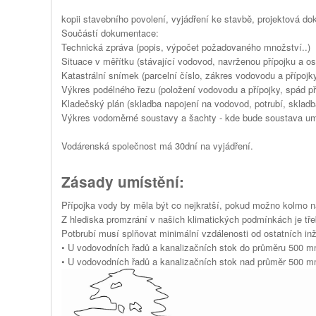
kopii stavebního povolení, vyjádření ke stavbě, projektová do
Součástí dokumentace:
Technická zpráva (popis, výpočet požadovaného množství..)
Situace v měřítku (stávající vodovod, navrženou přípojku a ost
Katastrální snímek (parcelní číslo, zákres vodovodu a přípojky,
Výkres podélného řezu (položení vodovodu a přípojky, spád pří
Kladečský plán (skladba napojení na vodovod, potrubí, skla
Výkres vodoměrné soustavy a šachty - kde bude soustava u
Vodárenská společnost má 30dní na vyjádření.
Zásady umístění:
Přípojka vody by měla být co nejkratší, pokud možno kolmo na
Z hlediska promzrání v našich klimatických podmínkách je tř
Potbrubí musí splňovat minimální vzdálenosti od ostatních in
• U vodovodních řadů a kanalizačních stok do průměru 500 m
• U vodovodních řadů a kanalizačních stok nad průměr 500 m