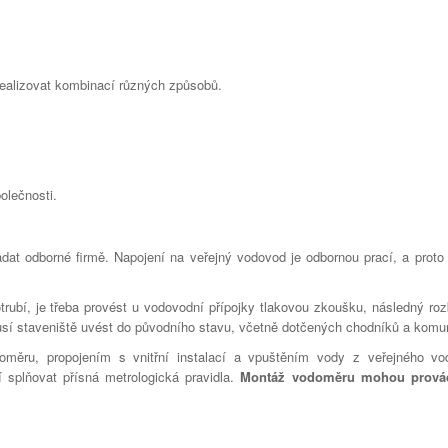
 realizovat kombinací různých způsobů.
olečnosti.
dat odborné firmě. Napojení na veřejný vodovod je odbornou prací, a prot
rubí, je třeba provést u vodovodní přípojky tlakovou zkoušku, následný ro
sí staveniště uvést do původního stavu, včetně dotčených chodníků a komun
oměru, propojením s vnitřní instalací a vpuštěním vody z veřejného v
splňovat přísná metrologická pravidla.
Montáž vodoměru mohou prová