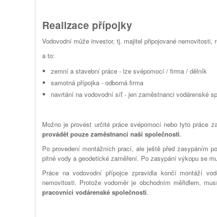
Realizace přípojky
Vodovodní může investor, tj. majitel připojované nemovitosti,
a to:
zemní a stavební práce - lze svépomocí / firma / dělník
samotná přípojka - odborná firma
navrtání na vodovodní síť - jen zaměstnanci vodárenské sp
Možno je provést určité práce svépomocí nebo tyto práce za
provádět pouze zaměstnanci naší společnosti
.
Po provedení montážních prací, ale ještě před zasypáním pot
pitné vody a geodetické zaměření. Po zasypání výkopu se mu
Práce na vodovodní přípojce zpravidla končí montáží vod
nemovitosti. Protože vodoměr je obchodním měřidlem, musí 
pracovníci vodárenské společnosti
.