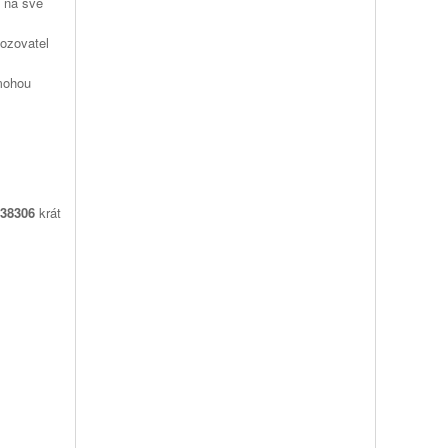
á na své
vozovatel
 mohou
38306
krát