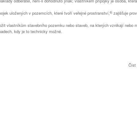
náklady odběratel, není-li dohodnuto jinak; vlastníkem přípojky je osoba, kter
6)
ojek uložených v pozemcích, které tvoří veřejné prostranství,
zajišťuje pro
ožit vlastníkům stavebního pozemku nebo staveb, na kterých vznikají nebo
ípadech, kdy je to technicky možné.
Číst