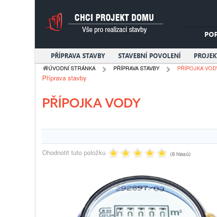
PO
PŘÍPRAVA STAVBY
STAVEBNÍ POVOLENÍ
PROJE
ÚVODNÍ STRÁNKA
PŘÍPRAVA STAVBY
PŘÍPOJKA VOD
Příprava stavby
PŘÍPOJKA VODY
Ohodnotit tuto položku
(6 hlasů)