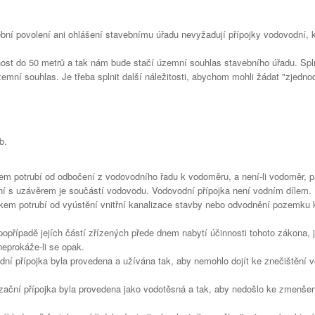
bní povolení ani ohlášení stavebnímu úřadu nevyžadují přípojky vodovodní, 
lenost do 50 metrů a tak nám bude stačí územní souhlas stavebního úřadu. Spln
mní souhlas. Je třeba splnit další náležitosti, abychom mohli žádat "zjedn
b.
em potrubí od odbočení z vodovodního řadu k vodoměru, a není-li vodoměr, p
í s uzávěrem je součástí vodovodu. Vodovodní přípojka není vodním dílem.
ekem potrubí od vyústění vnitřní kanalizace stavby nebo odvodnění pozemku 
 popřípadě jejích částí zřízených přede dnem nabytí účinnosti tohoto zákona, j
eprokáže-li se opak.
vodní přípojka byla provedena a užívána tak, aby nemohlo dojít ke znečištění 
alizační přípojka byla provedena jako vodotěsná a tak, aby nedošlo ke zmenše