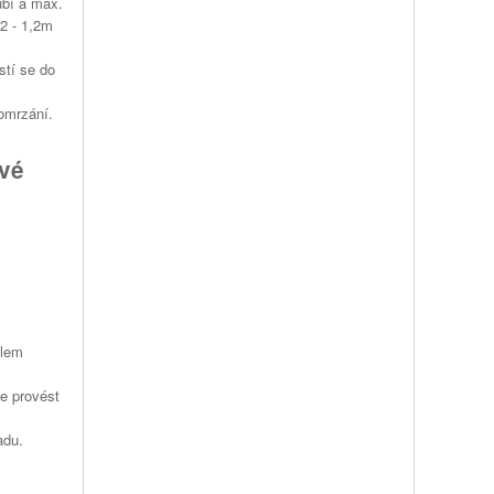
ubí a max.
2 - 1,2m
stí se do
omrzání.
ové
elem
e provést
adu.