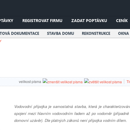
PTÁVKY
REGISTROVAT FIRMU
ZADAT POPTÁVKU
CENÍK
KTOVÁ DOKUMENTACE
STAVBA DOMU
REKONSTRUKCE
OKNA 
Y
velikost písma
Ti
Vodovodní přípojka je samostatná stavba, která je charakterizován
spojení mezi hlavním vodovodním řadem až po vodoměr (případně 
domovní uzávěr). Dle platných zákonů není přípojka vodním dílem.