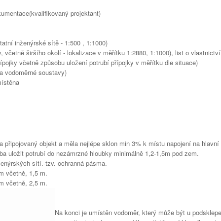
kumentace(kvalifikovaný projektant)
atní inženýrské sítě - 1:500 , 1:1000)
 včetně širšího okolí - lokalizace v měřítku 1:2880, 1:1000), list o vlastnictví
pojky včetně způsobu uložení potrubí přípojky v měřítku dle situace)
dba vodoměrné soustavy)
místěna
 připojovaný objekt a měla nejlépe sklon min 3% k místu napojení na hlavní 
eba uložit potrubí do nezámrzné hloubky minimálně 1,2-1,5m pod zem.
ženýrských sítí.-tzv. ochranná pásma.
m včetně, 1,5 m.
m včetně, 2,5 m.
Na konci je umístěn vodoměr, který může být u podsklep